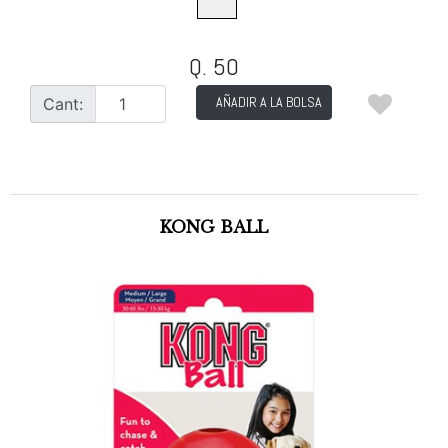
Q. 50
AÑADIR A LA BOLSA
Cant:
KONG BALL