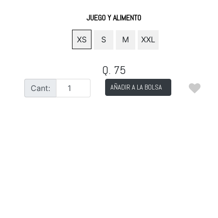
JUEGO Y ALIMENTO
XS
S
M
XXL
Q. 75
AÑADIR A LA BOLSA
Cant: