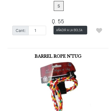
S
Q. 55
AÑADIR A LA BOLSA
Cant:
BARREL ROPE N'TUG